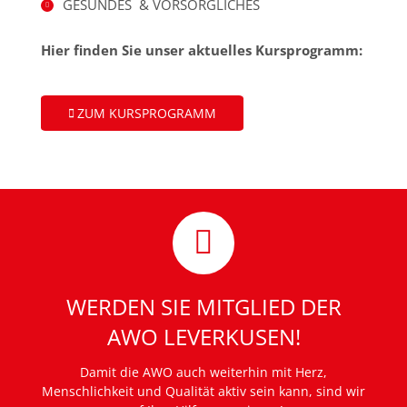
GESUNDES & VORSORGLICHES
2 October 2025
Hier finden Sie unser aktuelles Kursprogramm:
Angebote für
ZUM KURSPROGRAMM
zugewanderte
Menschen am
Berliner Platz
..
2 October 2025
Amm 7.09. geht es
WERDEN SIE MITGLIED DER
wieder los!
AWO LEVERKUSEN!
Wir haben wieder ein
abwechslungsreiches
..
Damit die AWO auch weiterhin mit Herz,
Menschlichkeit und Qualität aktiv sein kann, sind wir