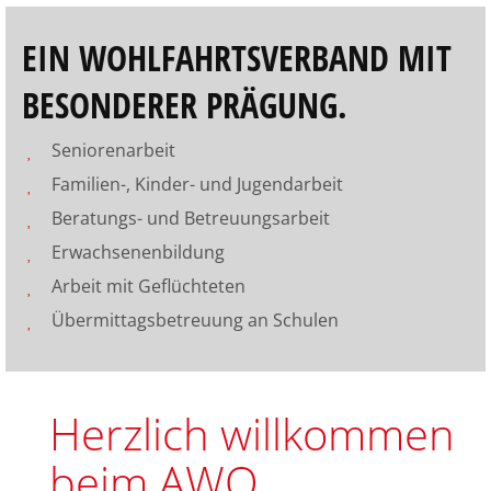
Angebote für
zugewanderte
EIN WOHLFAHRTSVERBAND MIT
Menschen am
Berliner Platz
BESONDERER PRÄGUNG.
..
Seniorenarbeit
2 October 2025
Familien-, Kinder- und Jugendarbeit
Beratungs- und Betreuungsarbeit
Amm 7.09. geht es
Erwachsenenbildung
wieder los!
Arbeit mit Geflüchteten
Wir haben wieder ein
Übermittagsbetreuung an Schulen
abwechslungsreiches
..
30 July 2026
Herzlich willkommen
Zirkusferienfreizeit
beim AWO
im Familienseminar