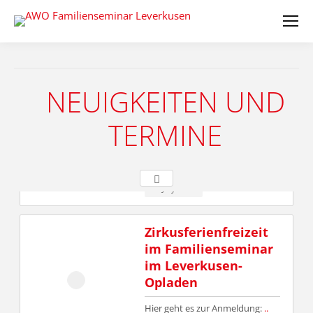
..
2 October 2025
Amm 7.09. geht es
wieder los!
NEUIGKEITEN UND
Wir haben wieder ein
TERMINE
abwechslungsreiches
..
30 July 2026
Zirkusferienfreizeit
im Familienseminar
im Leverkusen-
Opladen
Hier geht es zur Anmeldung:
..
25 March 2026