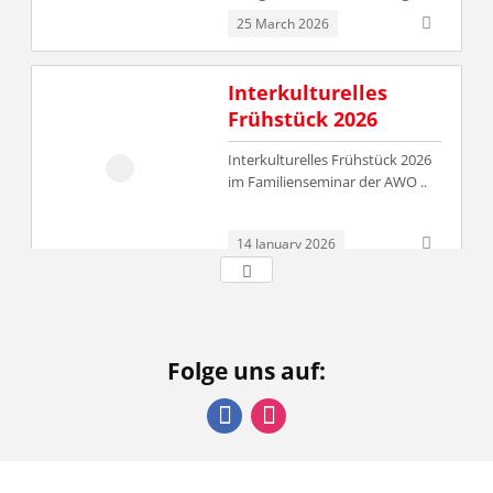
Interkulturelles
Frühstück 2026
Interkulturelles Frühstück 2026
im Familienseminar der AWO
..
14 January 2026
Frauenchor
"Stimmen der
Stärke"
Folge uns auf:
Jeden Montag von 11:00-13:00
..
Facebook
Instagram
2 October 2025