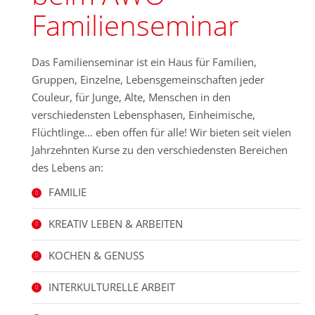
im Leverkusen-
Familienseminar
Opladen
Hier geht es zur Anmeldung:
..
Das Familienseminar ist ein Haus für Familien,
25 March 2026
Gruppen, Einzelne, Lebensgemeinschaften jeder
Couleur, für Junge, Alte, Menschen in den
Interkulturelles
verschiedensten Lebensphasen, Einheimische,
Frühstück 2026
Flüchtlinge… eben offen für alle!
Wir bieten seit vielen
Jahrzehnten Kurse zu den verschiedensten Bereichen
Interkulturelles Frühstück 2026
des Lebens an:
im Familienseminar der AWO
..
FAMILIE
14 January 2026
KREATIV LEBEN & ARBEITEN
Frauenchor
KOCHEN & GENUSS
"Stimmen der
Stärke"
INTERKULTURELLE ARBEIT
Jeden Montag von 11:00-13:00
..